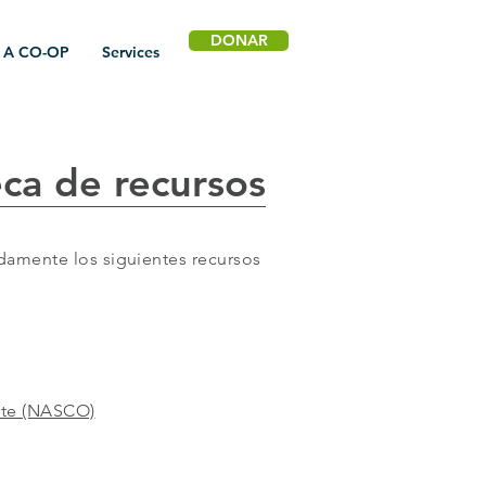
DONAR
 A CO-OP
Services
eca de recursos
amente los siguientes recursos
rte (NASCO)